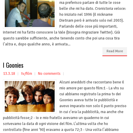
ma preferisco parlare di tutte le cose
belle che mi ha dato. Cronistoria veloce:
ho iniziato nel 1996 (il nickname
Dietnam però è arrivato solo nel 2003).
Parlando delle cose più importanti,
internet mi ha fatto conoscere la Vale (bisogna ringraziare Twitter). Già
questo sarebbe sufficiente, anche tenendo conto che poi una cosa tira
l'altra e, dopo qualche anno, è arrivata...
Read More
I Goonies
13.3.18
tv/film
No comments
Alcuni aneddoti che raccontano bene il
mio amore per questo film:1 - La vhs su
cui abbiamo registrato la prima tv dei
Goonies aveva tutte le pubblicità e
avevo imparato non solo il punto preciso
in cui c’era la pubblicità, ma anche che
pubblicità fosse;2 - Io e mio fratello avevamo un quaderno in cui
scrivevamo la data di ogni visione del film. L’ultima volta che ho
controllato (fine anni ‘90) eravamo a quota 72;3 - Una volta l’abbiamo