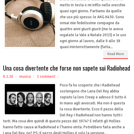
metto in testa o mi infilo nelle orecchie
quasi ogni giorno. Partiamo da quelle
che uso più spesso: le AKG K430. Sono
ormai mie fedelissime compagne da
quattro anni giusti giusti (me le aveva
regalate la Vale a Natale 2013) e le uso
ogni giorno al lavoro, dalle 9 alle 18
quasi ininterrottamente (fatta...
Read More
Una cosa divertente che forse non sapete sui Radiohead
8.1.18
musica
1 comment
Poco fa ho scoperto che i Radiohead
sostengono che Lana Del Rey abbia
copiato la loro Creep e adesso il tutto è
in mano agli avvocati. Ma non è questa
la cosa divertente. Ecco il pezzo della
Del Rey: I Radiohead non hanno tutti i
torti. Ma cosa dire quindi di questo pezzo del 1974? E infatti gli Hollies
hanno fatto causa ai Radiohead e l'hanno vinta. Potrebbero farla anche a
Lana Del Rey, no? PS: il pezzo degli Hollies è solo la versione...