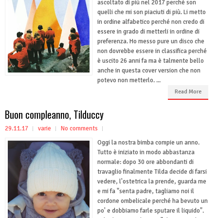
ascoltato di più nel 2017 perché son
quelli che mi son piaciuti di più. Li metto
in ordine alfabetico perché non credo di
essere in grado di metterli in ordine di
preferenza. Ho messo pure un disco che
non dovrebbe essere in classifica perché
è uscito 26 anni fa ma è talmente bello
anche in questa cover version che non
potevo non metterlo. ...
Read More
Buon compleanno, Tilduccy
29.11.17
varie
No comments
Oggi la nostra bimba compie un anno.
Tutto è iniziato in modo abbastanza
normale: dopo 30 ore abbondanti di
travaglio finalmente Tilda decide di farsi
vedere, l'ostetrica la prende, guarda me
e mi fa "senta padre, tagliamo noi il
cordone ombelicale perché ha bevuto un
po' e dobbiamo farle sputare il liquido".