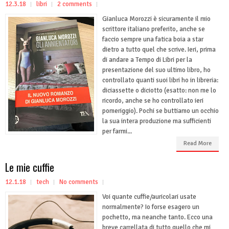
12.3.18
libri
2 comments
Gianluca Morozzi è sicuramente il mio
scrittore italiano preferito, anche se
faccio sempre una fatica boia a star
dietro a tutto quel che scrive. Ieri, prima
di andare a Tempo di Libri per la
presentazione del suo ultimo libro, ho
controllato quanti suoi libri ho in libreria:
diciassette o diciotto (esatto: non me lo
ricordo, anche se ho controllato ieri
pomeriggio). Pochi se buttiamo un occhio
la sua intera produzione ma sufficienti
per farmi...
Read More
Le mie cuffie
12.1.18
tech
No comments
Voi quante cuffie/auricolari usate
normalmente? Io forse esagero un
pochetto, ma neanche tanto. Ecco una
breve carrellata di tutto quello che mi