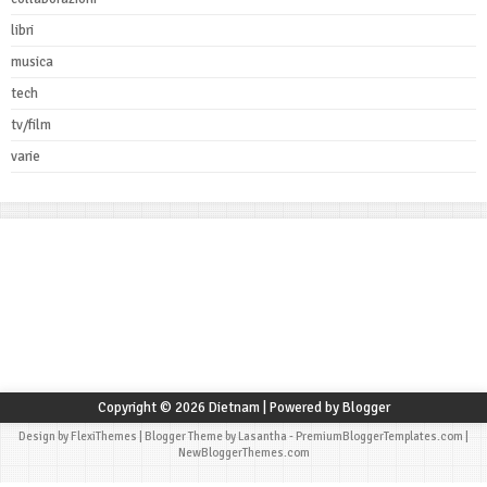
libri
musica
tech
tv/film
varie
Copyright ©
2026
Dietnam
| Powered by
Blogger
Design by
FlexiThemes
| Blogger Theme by
Lasantha
-
PremiumBloggerTemplates.com
|
NewBloggerThemes.com