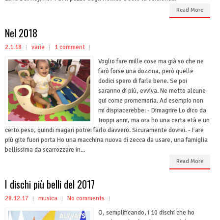
Read More
Nel 2018
2.1.18
varie
1 comment
Voglio fare mille cose ma già so che ne
farò forse una dozzina, però quelle
dodici spero di farle bene. Se poi
saranno di più, evviva. Ne metto alcune
qui come promemoria. Ad esempio non
mi dispiacerebbe: - Dimagrire Lo dico da
troppi anni, ma ora ho una certa età e un
certo peso, quindi magari potrei farlo davvero. Sicuramente dovrei. - Fare
più gite fuori porta Ho una macchina nuova di zecca da usare, una famiglia
bellissima da scarrozzare in...
Read More
I dischi più belli del 2017
28.12.17
musica
No comments
O, semplificando, i 10 dischi che ho