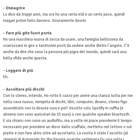
- Dimagrire
Lo dico da troppi anni, ma ora ho una certa età e un certo peso, quindi
magari potrei farlo davvero. Sicuramente dovrei.
- Fare più gite fuori porta
Ho una macchina nuova di zecca da usare, una famiglia bellissima da
scarrozzare in giro e tantissimi posti da vedere anche dietro l'angolo. C'è
anche da dire che sono la persona più pigra del mondo, quindi sarà una
bella sfida anche questa.
- Leggere di più
Eh.
- Ascoltare più dischi
Con lo stereo, intendo. Ho rotto il cazzo per avere una stanza tutta per me
nella casa nuova, riempirla di dischi, libri, computer, divano, stereo figo
assemblato con la dovuta cura e poi? Ascolto solo Spotify in cuffia (e
almeno non sono auricolari da 15 euro) o con qualche speaker bluetooth.
E sia chiaro: non sono un audiofilo, ma a volte mi piace prendermi il tempo
necessario per prendere un disco dallo scaffale, metterlo nel lettore o sul
piatto e non fare altro oltre ad ascoltarlo. La svolta è stato l'ascolto (al
cinema) di Automatic for the People qualche settimana fa: una volta i