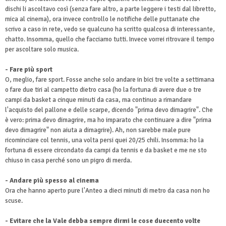
dischi li ascoltavo così (senza fare altro, a parte leggere i testi dal libretto,
mica al cinema), ora invece controllo le notifiche delle puttanate che
scrivo a caso in rete, vedo se qualcuno ha scritto qualcosa di interessante,
chatto. Insomma, quello che facciamo tutti. Invece vorrei ritrovare il tempo
per ascoltare solo musica.
- Fare più sport
O, meglio, fare sport. Fosse anche solo andare in bici tre volte a settimana
o fare due tiri al campetto dietro casa (ho la fortuna di avere due o tre
campi da basket a cinque minuti da casa, ma continuo a rimandare
l'acquisto del pallone e delle scarpe, dicendo "prima devo dimagrire". Che
è vero: prima devo dimagrire, ma ho imparato che continuare a dire "prima
devo dimagrire" non aiuta a dimagrire). Ah, non sarebbe male pure
ricominciare col tennis, una volta persi quei 20/25 chili. Insomma: ho la
fortuna di essere circondato da campi da tennis e da basket e me ne sto
chiuso in casa perché sono un pigro di merda.
- Andare più spesso al cinema
Ora che hanno aperto pure l'Anteo a dieci minuti di metro da casa non ho
scuse.
- Evitare che la Vale debba sempre dirmi le cose duecento volte