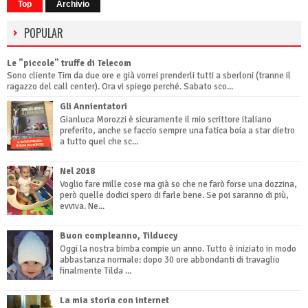
Top
Archivio
POPULAR
Le "piccole" truffe di Telecom
Sono cliente Tim da due ore e già vorrei prenderli tutti a sberloni (tranne il
ragazzo del call center). Ora vi spiego perché. Sabato sco...
Gli Annientatori
Gianluca Morozzi è sicuramente il mio scrittore italiano
preferito, anche se faccio sempre una fatica boia a star dietro
a tutto quel che sc...
Nel 2018
Voglio fare mille cose ma già so che ne farò forse una dozzina,
però quelle dodici spero di farle bene. Se poi saranno di più,
evviva. Ne...
Buon compleanno, Tilduccy
Oggi la nostra bimba compie un anno. Tutto è iniziato in modo
abbastanza normale: dopo 30 ore abbondanti di travaglio
finalmente Tilda ...
La mia storia con internet