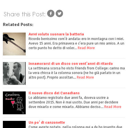
Related Posts:
Avrei voluto suonare la batteria
Ricordo benissimo com'è andata: ero in montagna con i miei.
Avevo 15 anni. Era primavera e c'era pure un mio amico. A un
certo punto ho detto di voler…
Read More
Innamorarsi di un disco con vent'anni di ritardo
La settimana scorsa ho visto Friends from College: carino ma
la vera chicca è la colonna sonora (ne ho già parlato in un
altro post). Proprio ascoltan…
Read More
Il nuovo disco dei Canadians
Lo abbiamo registrato due anni fa, doveva uscire a
settembre 2015. Non è mai uscito. Due anni per decidere
dove mixarlo e come mixarlo. Abbiamo deciso…
Read More
Un po' di canzonette
Come avrete notato, nella colonna qui a dx ho inserito due