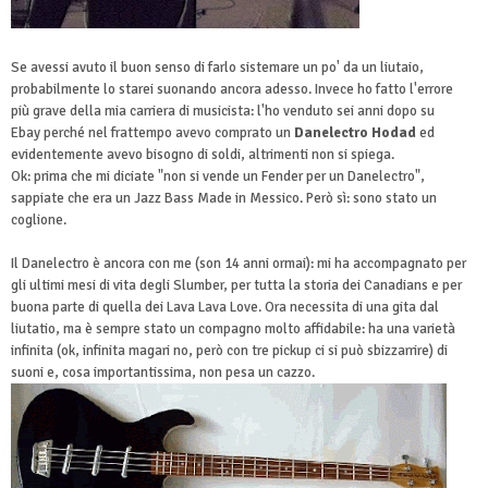
Se avessi avuto il buon senso di farlo sistemare un po' da un liutaio,
probabilmente lo starei suonando ancora adesso. Invece ho fatto l'errore
più grave della mia carriera di musicista: l'ho venduto sei anni dopo su
Ebay perché nel frattempo avevo comprato un
Danelectro Hodad
ed
evidentemente avevo bisogno di soldi, altrimenti non si spiega.
Ok: prima che mi diciate "non si vende un Fender per un Danelectro",
sappiate che era un Jazz Bass Made in Messico. Però sì: sono stato un
coglione.
Il Danelectro è ancora con me (son 14 anni ormai): mi ha accompagnato per
gli ultimi mesi di vita degli Slumber, per tutta la storia dei Canadians e per
buona parte di quella dei Lava Lava Love. Ora necessita di una gita dal
liutatio, ma è sempre stato un compagno molto affidabile: ha una varietà
infinita (ok, infinita magari no, però con tre pickup ci si può sbizzarrire) di
suoni e, cosa importantissima, non pesa un cazzo.